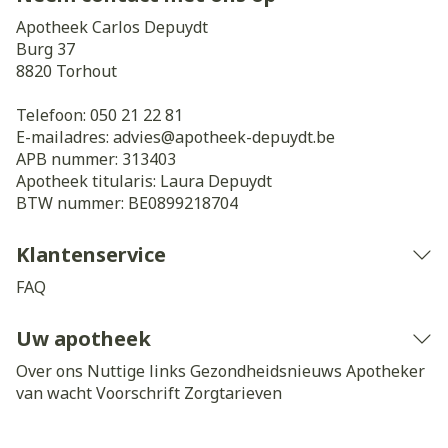
Apotheek Carlos Depuydt
Burg 37
8820
Torhout
Telefoon:
050 21 22 81
E-mailadres:
advies@
apotheek-depuydt.be
APB nummer:
313403
Apotheek titularis:
Laura Depuydt
BTW nummer:
BE0899218704
Klantenservice
FAQ
Uw apotheek
Over ons
Nuttige links
Gezondheidsnieuws
Apotheker
van wacht
Voorschrift
Zorgtarieven