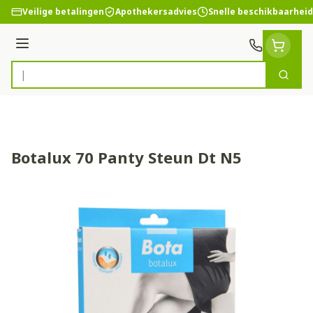
Ga naar de inhoud
Veilige betalingen
Apothekersadvies
Snelle beschikbaarheid
Menu
Zoek
Product, merk, categorie...
Botalux 70 Panty Steun Dt N5