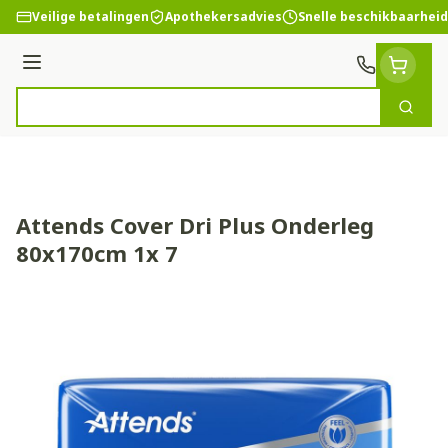
Ga naar de inhoud
Veilige betalingen
Apothekersadvies
Snelle beschikbaarheid
Menu
Zoek
Product, merk, categorie...
Attends Cover Dri Plus Onderleg
80x170cm 1x 7