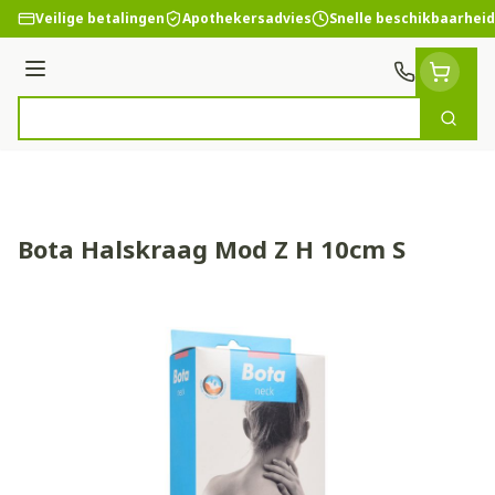
Ga naar de inhoud
Veilige betalingen
Apothekersadvies
Snelle beschikbaarheid
Menu
Zoek
Product, merk, categorie...
Bota Halskraag Mod Z H 10cm S