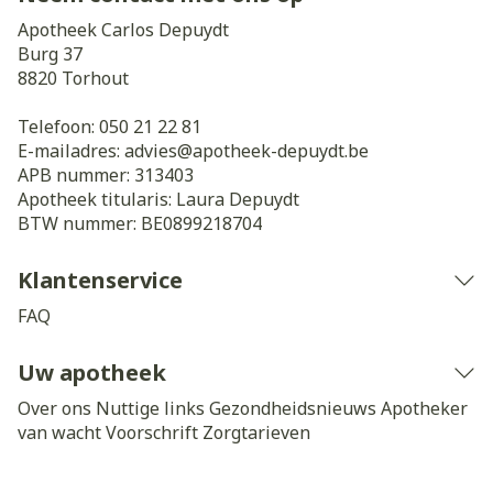
Apotheek Carlos Depuydt
Burg 37
8820
Torhout
Telefoon:
050 21 22 81
E-mailadres:
advies@
apotheek-depuydt.be
APB nummer:
313403
Apotheek titularis:
Laura Depuydt
BTW nummer:
BE0899218704
Klantenservice
FAQ
Uw apotheek
Over ons
Nuttige links
Gezondheidsnieuws
Apotheker
van wacht
Voorschrift
Zorgtarieven