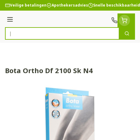
Ga naar de inhoud
Veilige betalingen
Apothekersadvies
Snelle beschikbaarheid
Menu
Zoek
Product, merk, categorie...
Bota Ortho Df 2100 Sk N4