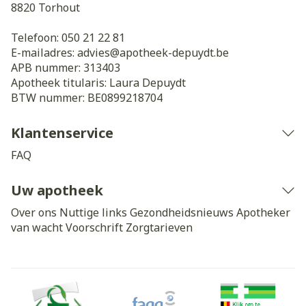
8820
Torhout
Telefoon:
050 21 22 81
E-mailadres:
advies@
apotheek-depuydt.be
APB nummer:
313403
Apotheek titularis:
Laura Depuydt
BTW nummer:
BE0899218704
Klantenservice
FAQ
Uw apotheek
Over ons
Nuttige links
Gezondheidsnieuws
Apotheker
van wacht
Voorschrift
Zorgtarieven