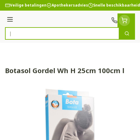
Ga naar de inhoud
Veilige betalingen
Apothekersadvies
Snelle beschikbaarheid
Menu
Zoek
Product, merk, categorie...
Botasol Gordel Wh H 25cm 100cm l