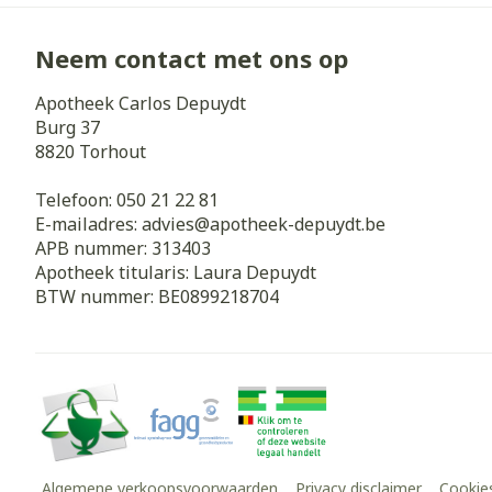
Neem contact met ons op
Apotheek Carlos Depuydt
Burg 37
8820
Torhout
Telefoon:
050 21 22 81
E-mailadres:
advies@
apotheek-depuydt.be
APB nummer:
313403
Apotheek titularis:
Laura Depuydt
BTW nummer:
BE0899218704
Algemene verkoopsvoorwaarden
Privacy disclaimer
Cookie