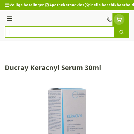
Ga naar de inhoud
Veilige betalingen
Apothekersadvies
Snelle beschikbaarheid
Menu
Zoek
Product, merk, categorie...
Ducray Keracnyl Serum 30ml