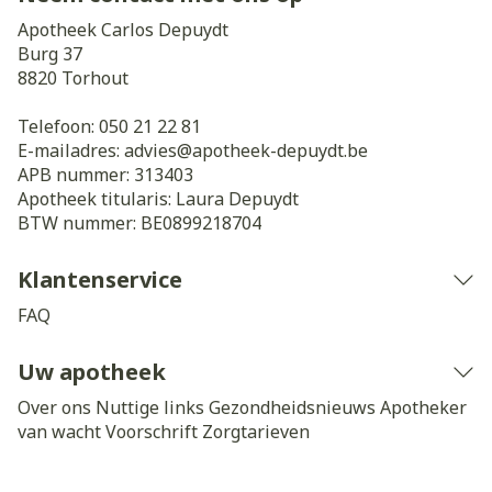
Apotheek Carlos Depuydt
Burg 37
8820
Torhout
Telefoon:
050 21 22 81
E-mailadres:
advies@
apotheek-depuydt.be
APB nummer:
313403
Apotheek titularis:
Laura Depuydt
BTW nummer:
BE0899218704
Klantenservice
FAQ
Uw apotheek
Over ons
Nuttige links
Gezondheidsnieuws
Apotheker
van wacht
Voorschrift
Zorgtarieven