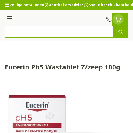
Ga naar de inhoud
Veilige betalingen
Apothekersadvies
Snelle beschikbaarheid
Menu
Zoek
Product, merk, categorie...
Eucerin Ph5 Wastablet Z/zeep 100g