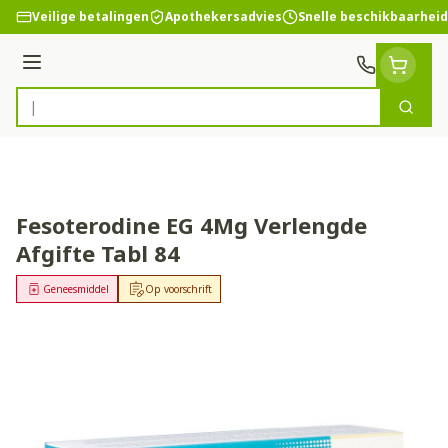
Ga naar de inhoud
Veilige betalingen
Apothekersadvies
Snelle beschikbaarheid
Menu
Zoek
Product, merk, categorie...
Fesoterodine EG 4Mg Verlengde
Afgifte Tabl 84
Geneesmiddel
Op voorschrift