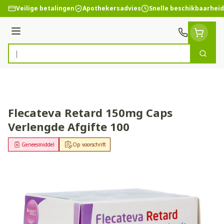
Ga naar de inhoud
Veilige betalingen
Apothekersadvies
Snelle beschikbaarheid
Menu
Zoek
Product, merk, categorie...
Flecateva Retard 150mg Caps
Verlengde Afgifte 100
Geneesmiddel
Op voorschrift