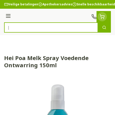
Ga naar de inhoud
Veilige betalingen
Apothekersadvies
Snelle beschikbaarheid
Menu
Zoek
Product, merk, categorie...
Hei Poa Melk Spray Voedende
Ontwarring 150ml