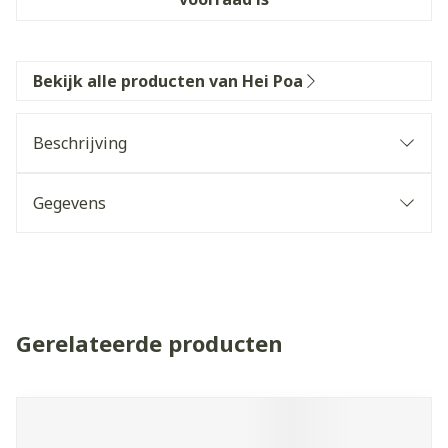
Bekijk alle producten van Hei Poa
Beschrijving
Gegevens
Gerelateerde producten
Navigeren door de elementen van de carrousel is mogelijk 
Druk om carrousel over te slaan
Druk op om naar carrouselnavigatie te gaan