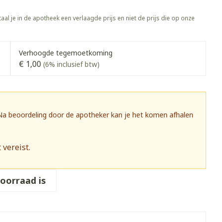
rapie
Toon meer
aal je in de apotheek een verlaagde prijs en niet de prijs die op onze
Diagnosetesten en
 stress
Vlooien en teken
meetapparatuur
Oren
Mond en keel
Verhoogde tegemoetkoming
Alcoholtest
g
Oordopjes
Zuigtabletten
€ 1,00
(6% inclusief btw)
herapie -
Mond, muil of snavel
Bloeddrukmeter
ls
 en -druppels
Oorreiniging
Spray - oplossing
Cholesteroltest
zen
Oordruppels
Hartslagmeter
ulpmiddelen
 Na beoordeling door de apotheker kan je het komen afhalen
Toon meer
 vereist.
herming
Hygiëne
Ergonomie
voorraad is
nning en -
Aambeien
s
Bad en douche
Ademhaling en zuurstof
je
Badkamer