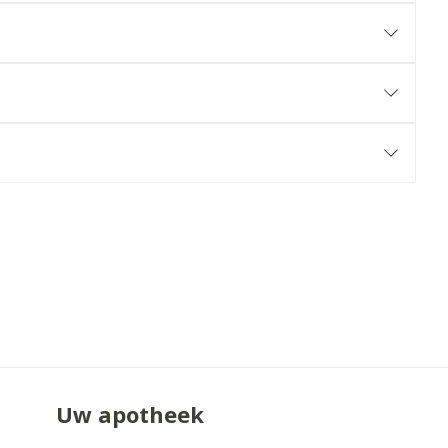
erende
Parfums en
geurproducten
CBD
Uw apotheek