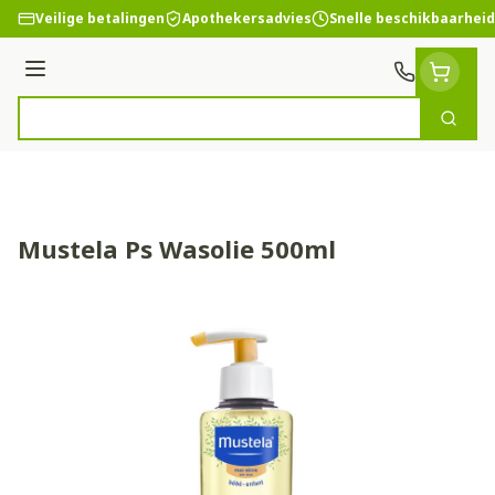
Ga naar de inhoud
Veilige betalingen
Apothekersadvies
Snelle beschikbaarheid
Menu
Zoek
Product, merk, categorie...
Mustela Ps Wasolie 500ml