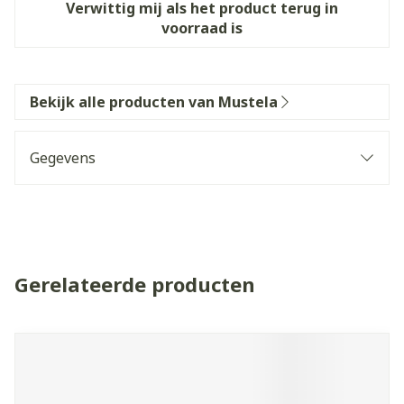
Verwittig mij als het product terug in
voorraad is
Bekijk alle producten van Mustela
Gegevens
Gerelateerde producten
Navigeren door de elementen van de carrousel is mogelijk 
Druk om carrousel over te slaan
Druk op om naar carrouselnavigatie te gaan