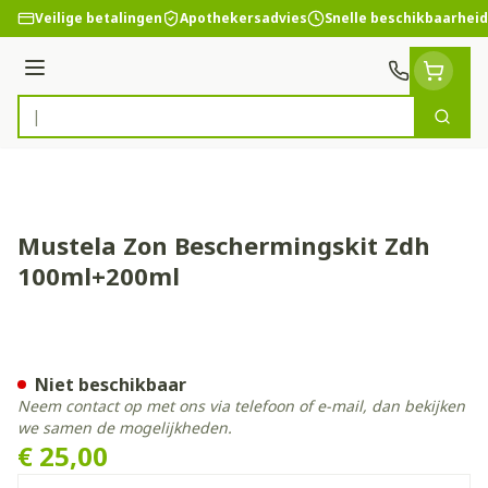
Ga naar de inhoud
Veilige betalingen
Apothekersadvies
Snelle beschikbaarheid
Menu
Zoek
Product, merk, categorie...
Mustela Zon Beschermingskit Zdh
100ml+200ml
Mustela Zon Beschermingsk
Niet beschikbaar
Neem contact op met ons via telefoon of e-mail, dan bekijken
we samen de mogelijkheden.
€ 25,00