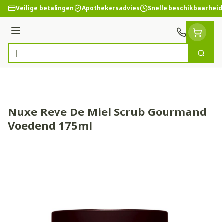
Ga naar de inhoud
Veilige betalingen
Apothekersadvies
Snelle beschikbaarheid
Menu
Zoek
Product, merk, categorie...
Nuxe Reve De Miel Scrub Gourmand
Voedend 175ml