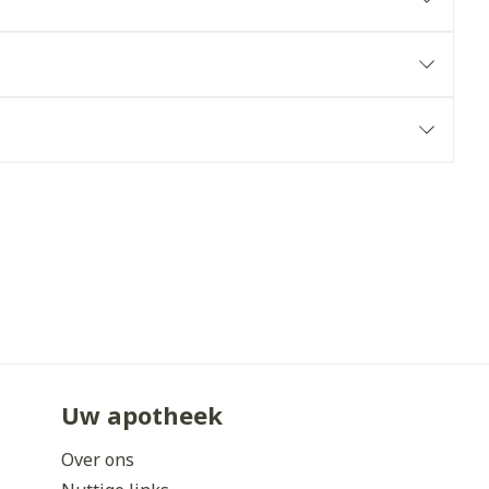
erende
Parfums en
geurproducten
CBD
Uw apotheek
Over ons