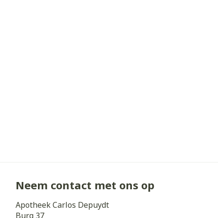
Haar
Gezichtsverz
Pillendozen e
Pigmentstoorn
accessoires
Gevoelige huid
geïrriteerde h
Gemengde hui
Doffe huid
Toon meer
Snurken
Neem contact met ons op
Apotheek Carlos Depuydt
Burg 37