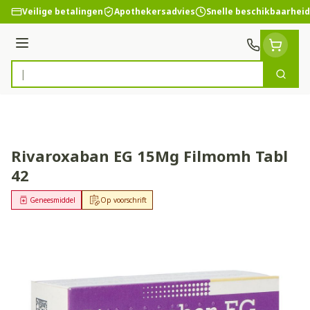
Ga naar de inhoud
Veilige betalingen
Apothekersadvies
Snelle beschikbaarheid
Menu
Zoek
Product, merk, categorie...
Rivaroxaban EG 15Mg Filmomh Tabl
42
Geneesmiddel
Op voorschrift