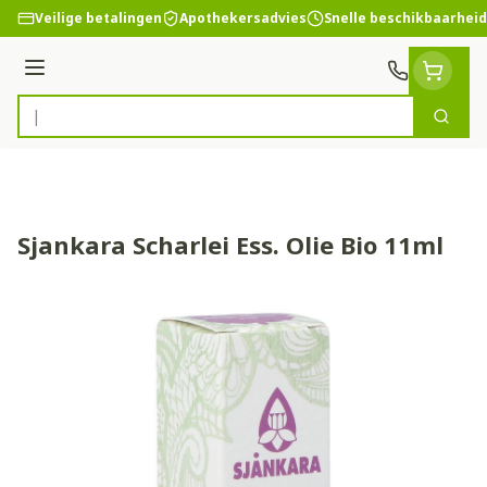
Ga naar de inhoud
Veilige betalingen
Apothekersadvies
Snelle beschikbaarheid
Menu
Zoek
Product, merk, categorie...
Sjankara Scharlei Ess. Olie Bio 11ml