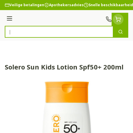
Ga naar de inhoud
Veilige betalingen
Apothekersadvies
Snelle beschikbaarheid
Menu
Zoek
Product, merk, categorie...
Solero Sun Kids Lotion Spf50+ 200ml