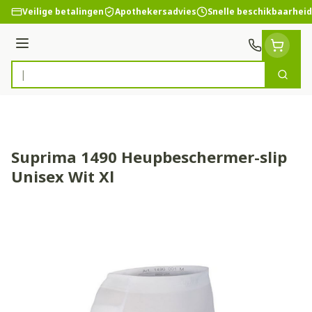
Ga naar de inhoud
Veilige betalingen
Apothekersadvies
Snelle beschikbaarheid
Menu
Zoek
Product, merk, categorie...
Suprima 1490 Heupbeschermer-slip
Unisex Wit Xl