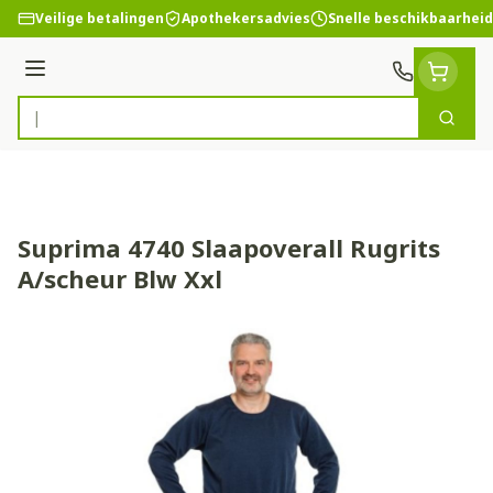
Ga naar de inhoud
Veilige betalingen
Apothekersadvies
Snelle beschikbaarheid
Menu
Zoek
Product, merk, categorie...
Suprima 4740 Slaapoverall Rugrits
A/scheur Blw Xxl