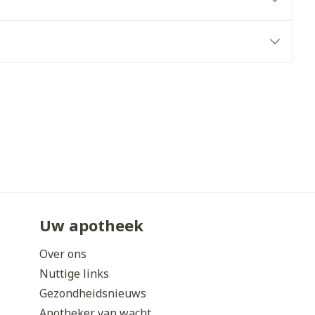
erende
Parfums en
geurproducten
Uw apotheek
CBD
Over ons
Nuttige links
Gezondheidsnieuws
Apotheker van wacht