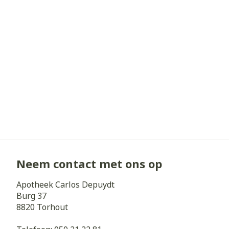
Haar
Gezichtsverz
Pillendozen e
Pigmentstoorn
accessoires
Gevoelige huid
geïrriteerde h
Gemengde hui
Doffe huid
Toon meer
Neem contact met ons op
Snurken
Apotheek Carlos Depuydt
Burg 37
8820
Torhout