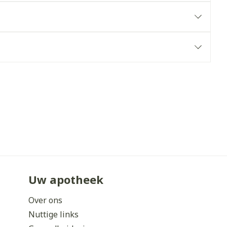
erende
Parfums en
geurproducten
CBD
Uw apotheek
Over ons
Nuttige links