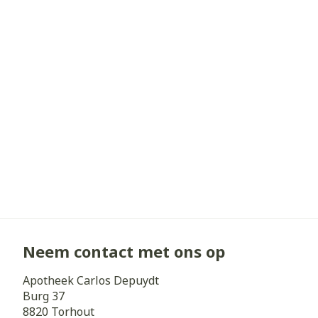
Haar
Gezichtsverz
Pillendozen e
Pigmentstoorn
accessoires
Gevoelige huid
geïrriteerde h
Gemengde hui
Doffe huid
Toon meer
Snurken
Neem contact met ons op
Apotheek Carlos Depuydt
Burg 37
8820
Torhout