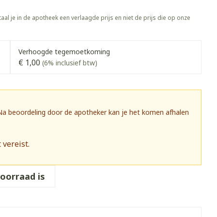
rapie
Toon meer
aal je in de apotheek een verlaagde prijs en niet de prijs die op onze
Diagnosetesten en
 stress
Vlooien en teken
meetapparatuur
Oren
Mond en keel
Verhoogde tegemoetkoming
Alcoholtest
g
Oordopjes
Zuigtabletten
€ 1,00
(6% inclusief btw)
herapie -
Mond, muil of snavel
Bloeddrukmeter
ls
 en -druppels
Oorreiniging
Spray - oplossing
Cholesteroltest
zen
Oordruppels
Hartslagmeter
ulpmiddelen
 Na beoordeling door de apotheker kan je het komen afhalen
Toon meer
 vereist.
herming
Hygiëne
Ergonomie
voorraad is
nning en -
Aambeien
s
Bad en douche
Ademhaling en zuurstof
je
Badkamer