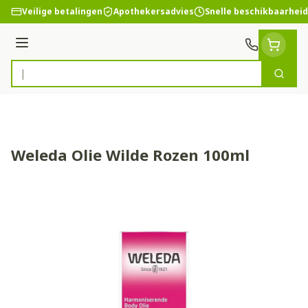
Ga naar de inhoud
Veilige betalingen
Apothekersadvies
Snelle beschikbaarheid
Menu
Zoek
Product, merk, categorie...
Weleda Olie Wilde Rozen 100ml