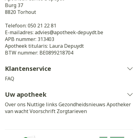
Burg 37
8820
Torhout
Telefoon:
050 21 22 81
E-mailadres:
advies@
apotheek-depuydt.be
APB nummer:
313403
Apotheek titularis:
Laura Depuydt
BTW nummer:
BE0899218704
Klantenservice
FAQ
Uw apotheek
Over ons
Nuttige links
Gezondheidsnieuws
Apotheker
van wacht
Voorschrift
Zorgtarieven