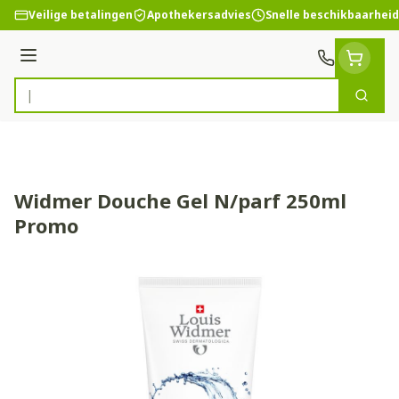
Ga naar de inhoud
Veilige betalingen
Apothekersadvies
Snelle beschikbaarheid
Menu
Zoek
Product, merk, categorie...
Widmer Douche Gel N/parf 250ml
Promo