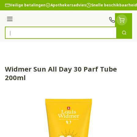
Ga naar de inhoud
Veilige betalingen
Apothekersadvies
Snelle beschikbaarheid
Menu
Zoek
Product, merk, categorie...
Widmer Sun All Day 30 Parf Tube
200ml