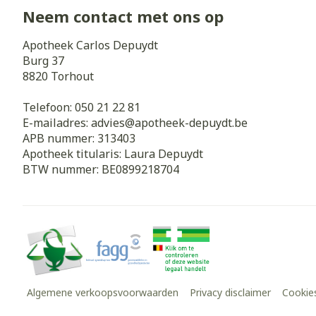
Neem contact met ons op
Zuurstof
Eelt
Eksteroog - li
Apotheek Carlos Depuydt
Ademhalingss
Burg 37
Toon meer
8820
Torhout
Spieren en g
Telefoon:
050 21 22 81
E-mailadres:
advies@
apotheek-depuydt.be
Specifiek vo
APB nummer:
313403
Naalden en s
Apotheek titularis:
Laura Depuydt
Lichaamsverzo
Infecties
BTW nummer:
BE0899218704
Spuiten
Deodorant
Oplossing voor
Gezichtsverzo
Naalden
Luizen
Naalden voor 
- pennaalden
Diagnostica
Toon meer
Algemene verkoopsvoorwaarden
Privacy disclaimer
Cookie