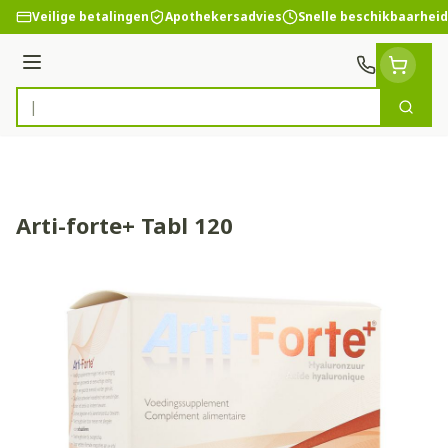
Ga naar de inhoud
Veilige betalingen
Apothekersadvies
Snelle beschikbaarheid
Menu
Zoek
Product, merk, categorie...
Arti-forte+ Tabl 120