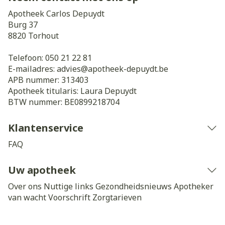
Apotheek Carlos Depuydt
Burg 37
8820
Torhout
Telefoon:
050 21 22 81
E-mailadres:
advies@
apotheek-depuydt.be
APB nummer:
313403
Apotheek titularis:
Laura Depuydt
BTW nummer:
BE0899218704
Klantenservice
FAQ
Uw apotheek
Over ons
Nuttige links
Gezondheidsnieuws
Apotheker
van wacht
Voorschrift
Zorgtarieven