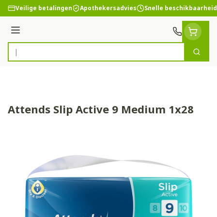
Ga naar de inhoud
Veilige betalingen
Apothekersadvies
Snelle beschikbaarheid
Menu
Zoek
Product, merk, categorie...
Attends Slip Active 9 Medium 1x28