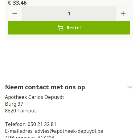
€ 33,46
Aantal
Bestel
Neem contact met ons op
Apotheek Carlos Depuydt
Burg 37
8820
Torhout
Telefoon:
050 21 22 81
E-mailadres:
advies@
apotheek-depuydt.be
APB nummer:
313403