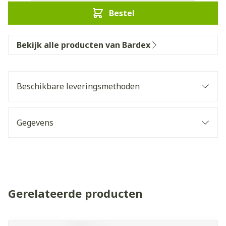
Bestel
Bekijk alle producten van Bardex
Beschikbare leveringsmethoden
Gegevens
Gerelateerde producten
Navigeren door de elementen van de carrousel is mogelijk 
Druk om carrousel over te slaan
Druk op om naar carrouselnavigatie te gaan