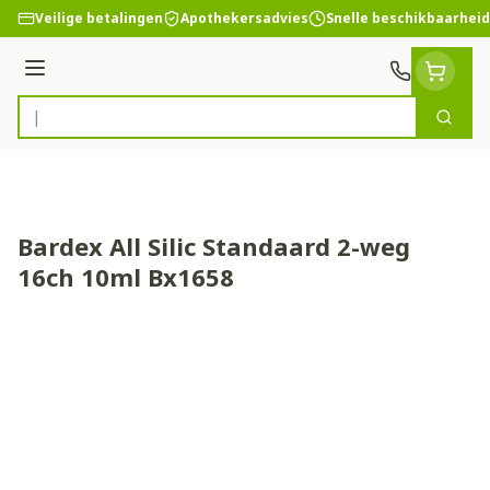
Ga naar de inhoud
Veilige betalingen
Apothekersadvies
Snelle beschikbaarheid
Menu
Zoek
Product, merk, categorie...
Bardex All Silic Standaard 2-weg
16ch 10ml Bx1658