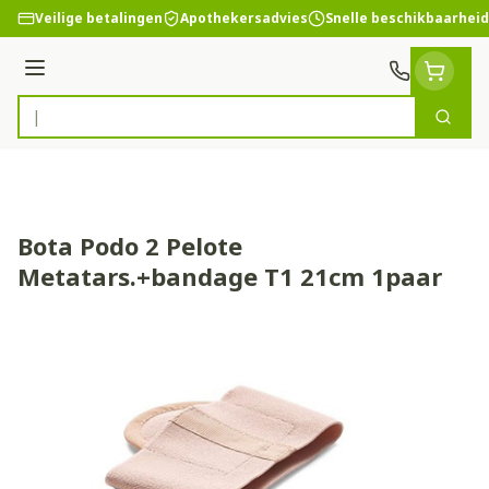
Ga naar de inhoud
Veilige betalingen
Apothekersadvies
Snelle beschikbaarheid
Menu
Zoek
Product, merk, categorie...
Bota Podo 2 Pelote
Metatars.+bandage T1 21cm 1paar