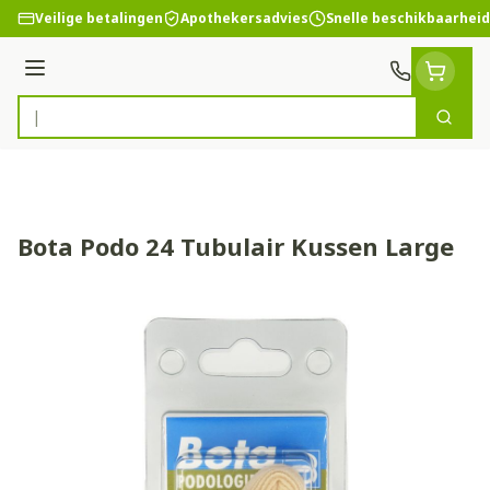
Ga naar de inhoud
Veilige betalingen
Apothekersadvies
Snelle beschikbaarheid
Menu
Zoek
Product, merk, categorie...
Bota Podo 24 Tubulair Kussen Large