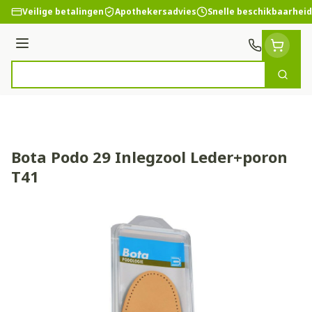
Ga naar de inhoud
Veilige betalingen
Apothekersadvies
Snelle beschikbaarheid
Menu
Zoek
Product, merk, categorie...
Bota Podo 29 Inlegzool Leder+poron
T41