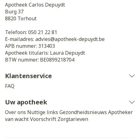
Apotheek Carlos Depuydt
Burg 37
8820
Torhout
Telefoon:
050 21 22 81
E-mailadres:
advies@
apotheek-depuydt.be
APB nummer:
313403
Apotheek titularis:
Laura Depuydt
BTW nummer:
BE0899218704
Klantenservice
FAQ
Uw apotheek
Over ons
Nuttige links
Gezondheidsnieuws
Apotheker
van wacht
Voorschrift
Zorgtarieven