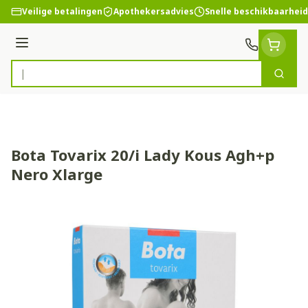
Ga naar de inhoud
Veilige betalingen
Apothekersadvies
Snelle beschikbaarheid
Menu
Zoek
Product, merk, categorie...
Bota Tovarix 20/i Lady Kous Agh+p
Nero Xlarge