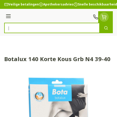
Ga naar de inhoud
Veilige betalingen
Apothekersadvies
Snelle beschikbaarheid
Menu
Zoek
Product, merk, categorie...
Botalux 140 Korte Kous Grb N4 39-40