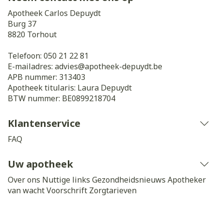
Apotheek Carlos Depuydt
Burg 37
8820
Torhout
Telefoon:
050 21 22 81
E-mailadres:
advies@
apotheek-depuydt.be
APB nummer:
313403
Apotheek titularis:
Laura Depuydt
BTW nummer:
BE0899218704
Klantenservice
FAQ
Uw apotheek
Over ons
Nuttige links
Gezondheidsnieuws
Apotheker
van wacht
Voorschrift
Zorgtarieven