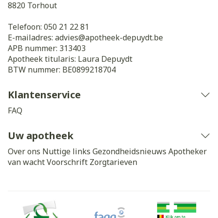
8820
Torhout
Telefoon:
050 21 22 81
E-mailadres:
advies@
apotheek-depuydt.be
APB nummer:
313403
Apotheek titularis:
Laura Depuydt
BTW nummer:
BE0899218704
Klantenservice
FAQ
Uw apotheek
Over ons
Nuttige links
Gezondheidsnieuws
Apotheker
van wacht
Voorschrift
Zorgtarieven