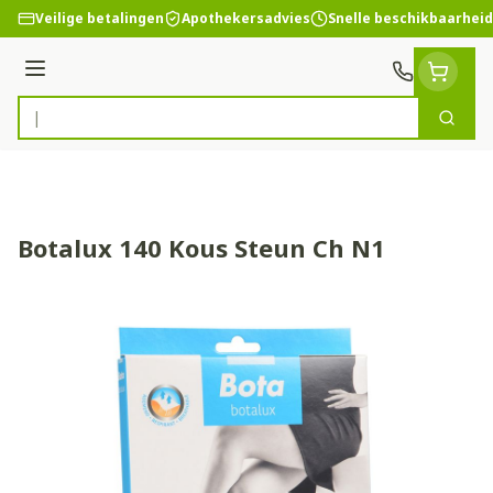
Ga naar de inhoud
Veilige betalingen
Apothekersadvies
Snelle beschikbaarheid
Menu
Zoek
Product, merk, categorie...
Botalux 140 Kous Steun Ch N1