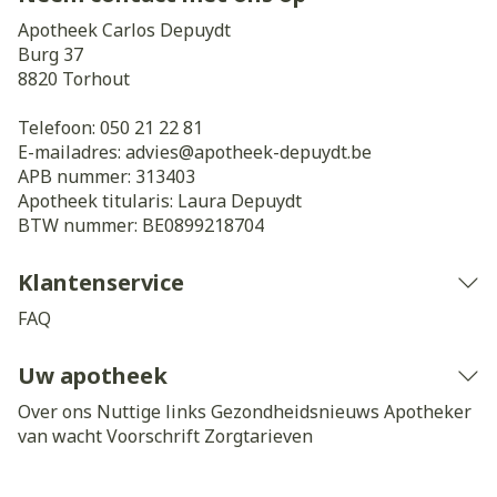
Apotheek Carlos Depuydt
Burg 37
8820
Torhout
Telefoon:
050 21 22 81
E-mailadres:
advies@
apotheek-depuydt.be
APB nummer:
313403
Apotheek titularis:
Laura Depuydt
BTW nummer:
BE0899218704
Klantenservice
FAQ
Uw apotheek
Over ons
Nuttige links
Gezondheidsnieuws
Apotheker
van wacht
Voorschrift
Zorgtarieven