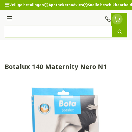
Ga naar de inhoud
Veilige betalingen
Apothekersadvies
Snelle beschikbaarheid
Menu
Zoek
Product, merk, categorie...
Botalux 140 Maternity Nero N1