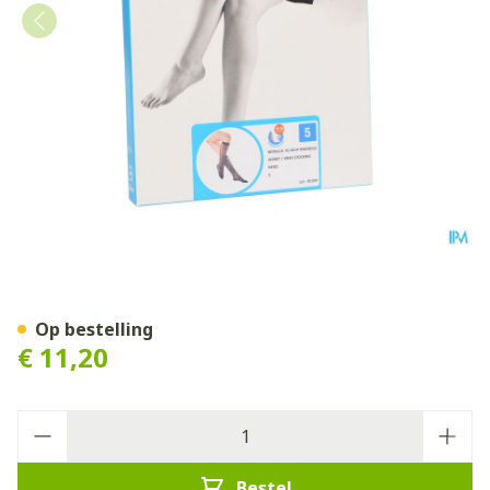
Botalux 70 Korte Kous Ad N
Op bestelling
€ 11,20
Aantal
Bestel