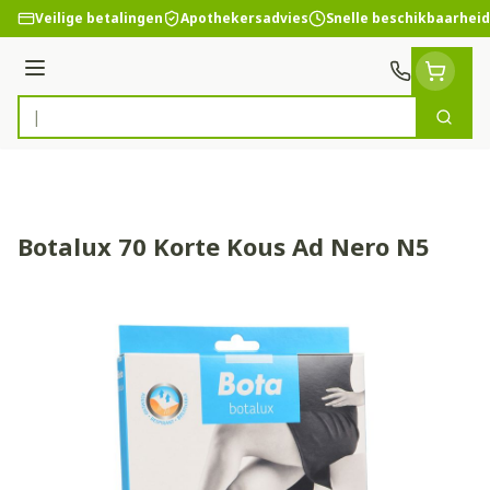
Ga naar de inhoud
Veilige betalingen
Apothekersadvies
Snelle beschikbaarheid
Menu
Zoek
Product, merk, categorie...
Botalux 70 Korte Kous Ad Nero N5