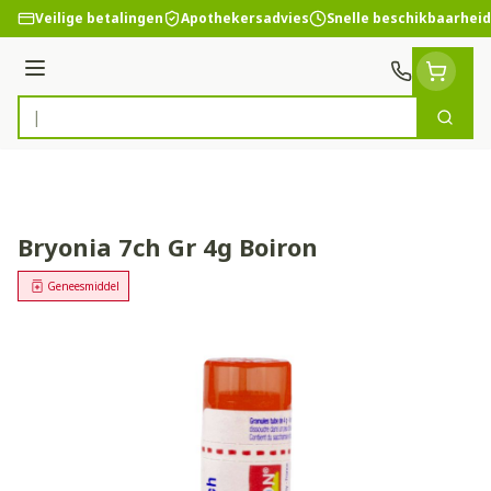
Ga naar de inhoud
Veilige betalingen
Apothekersadvies
Snelle beschikbaarheid
Menu
Zoek
Product, merk, categorie...
Bryonia 7ch Gr 4g Boiron
Geneesmiddel