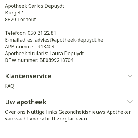
Apotheek Carlos Depuydt
Burg 37
8820
Torhout
Telefoon:
050 21 22 81
E-mailadres:
advies@
apotheek-depuydt.be
APB nummer:
313403
Apotheek titularis:
Laura Depuydt
BTW nummer:
BE0899218704
Klantenservice
FAQ
Uw apotheek
Over ons
Nuttige links
Gezondheidsnieuws
Apotheker
van wacht
Voorschrift
Zorgtarieven