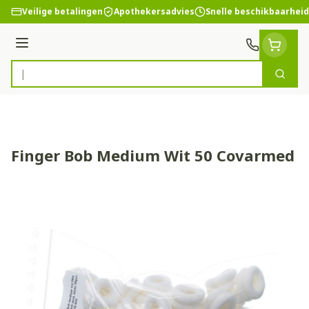
Ga naar de inhoud
Veilige betalingen
Apothekersadvies
Snelle beschikbaarheid
Menu
Zoek
Product, merk, categorie...
Finger Bob Medium Wit 50 Covarmed