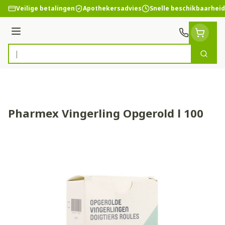
Ga naar de inhoud
Veilige betalingen
Apothekersadvies
Snelle beschikbaarheid
Menu
Zoek
Product, merk, categorie...
Pharmex Vingerling Opgerold l 100