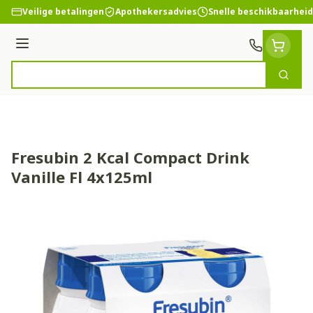
Ga naar de inhoud
Veilige betalingen
Apothekersadvies
Snelle beschikbaarheid
Menu
Zoek
Product, merk, categorie...
Fresubin 2 Kcal Compact Drink
Vanille Fl 4x125ml