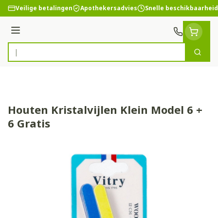
Ga naar de inhoud
Veilige betalingen
Apothekersadvies
Snelle beschikbaarheid
Menu
Zoek
Product, merk, categorie...
Houten Kristalvijlen Klein Model 6 +
6 Gratis