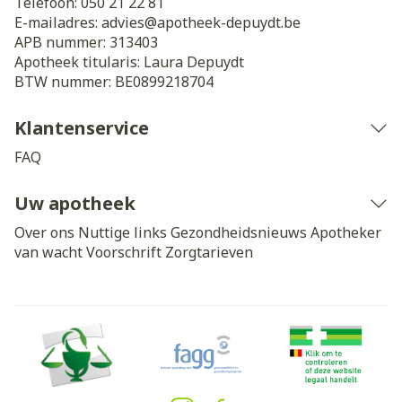
Telefoon:
050 21 22 81
E-mailadres:
advies@
apotheek-depuydt.be
APB nummer:
313403
Apotheek titularis:
Laura Depuydt
BTW nummer:
BE0899218704
Klantenservice
FAQ
Uw apotheek
Over ons
Nuttige links
Gezondheidsnieuws
Apotheker
van wacht
Voorschrift
Zorgtarieven