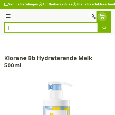
Ga naar de inhoud
Veilige betalingen
Apothekersadvies
Snelle beschikbaarheid
Menu
Zoek
Product, merk, categorie...
Klorane Bb Hydraterende Melk
500ml