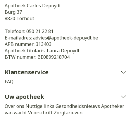
Apotheek Carlos Depuydt
Burg 37
8820
Torhout
Telefoon:
050 21 22 81
E-mailadres:
advies@
apotheek-depuydt.be
APB nummer:
313403
Apotheek titularis:
Laura Depuydt
BTW nummer:
BE0899218704
Klantenservice
FAQ
Uw apotheek
Over ons
Nuttige links
Gezondheidsnieuws
Apotheker
van wacht
Voorschrift
Zorgtarieven