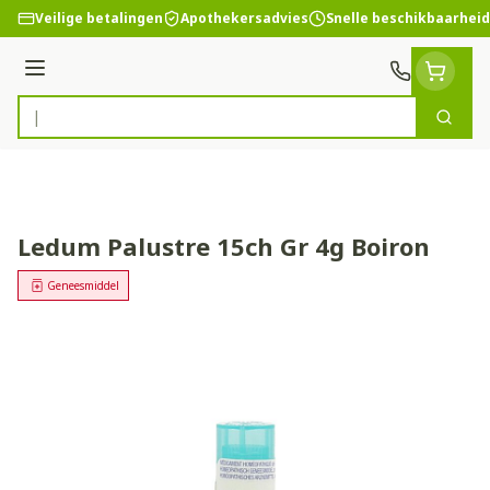
Ga naar de inhoud
Veilige betalingen
Apothekersadvies
Snelle beschikbaarheid
Menu
Zoek
Product, merk, categorie...
Ledum Palustre 15ch Gr 4g Boiron
Geneesmiddel