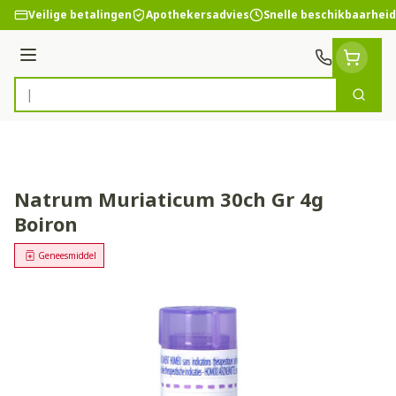
Ga naar de inhoud
Veilige betalingen
Apothekersadvies
Snelle beschikbaarheid
Menu
Zoek
Product, merk, categorie...
Natrum Muriaticum 30ch Gr 4g
Boiron
Geneesmiddel