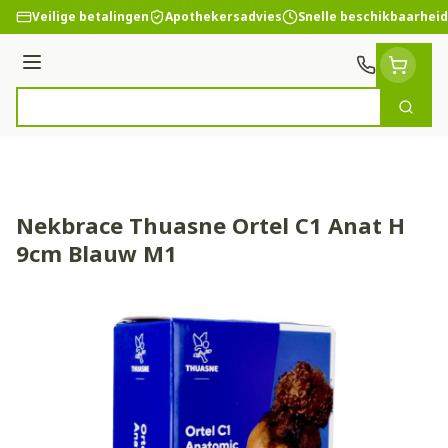
Ga naar de inhoud
Veilige betalingen
Apothekersadvies
Snelle beschikbaarheid
Menu
Zoek
Product, merk, categorie...
Nekbrace Thuasne Ortel C1 Anat H
9cm Blauw M1