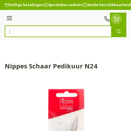
Ga naar de inhoud
Veilige betalingen
Apothekersadvies
Snelle beschikbaarheid
Menu
Zoek
Product, merk, categorie...
Nippes Schaar Pedikuur N24