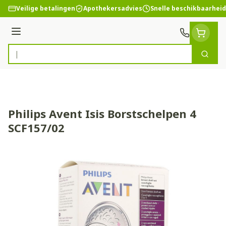
Ga naar de inhoud
Veilige betalingen
Apothekersadvies
Snelle beschikbaarheid
Menu
Zoek
Product, merk, categorie...
Philips Avent Isis Borstschelpen 4
SCF157/02