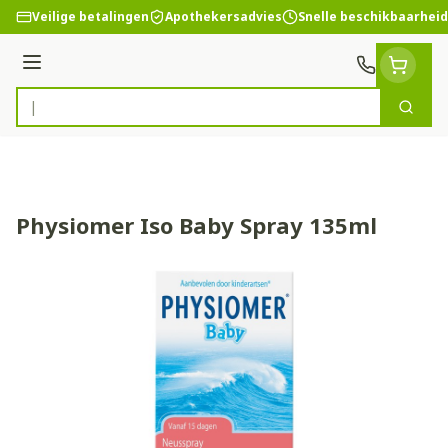
Ga naar de inhoud
Veilige betalingen
Apothekersadvies
Snelle beschikbaarheid
Menu
Zoek
Product, merk, categorie...
Physiomer Iso Baby Spray 135ml